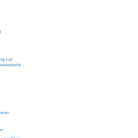
)
ing zzp
autoindustie
kenen
en