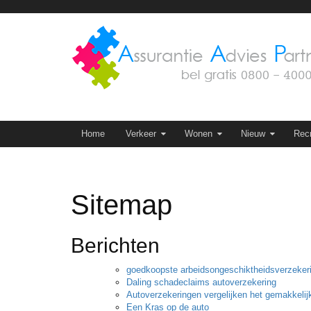
Skip
to
content
Skip to content
Home
Verkeer
Wonen
Nieuw
Recr
Sitemap
Berichten
goedkoopste arbeidsongeschiktheidsverzeker
Daling schadeclaims autoverzekering
Autoverzekeringen vergelijken het gemakkelij
Een Kras op de auto