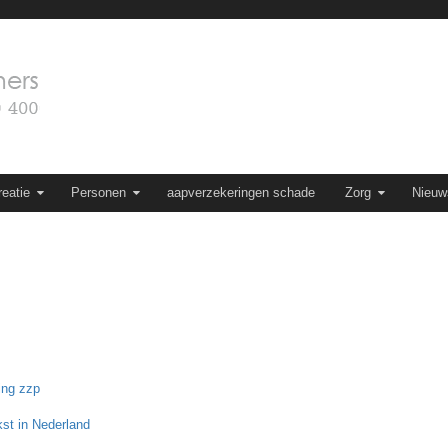
eatie
Personen
aapverzekeringen schade
Zorg
Nieuw
ing zzp
kst in Nederland