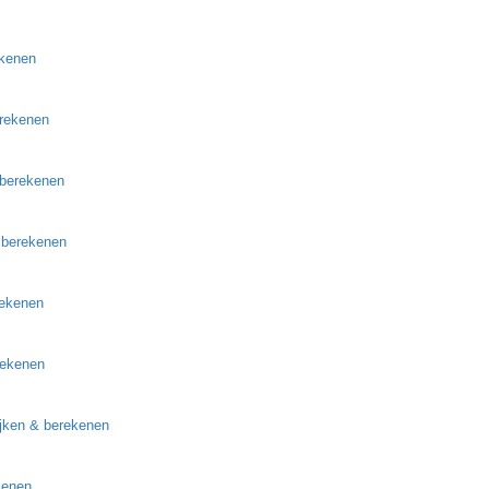
ekenen
erekenen
 berekenen
 berekenen
rekenen
rekenen
ijken & berekenen
kenen