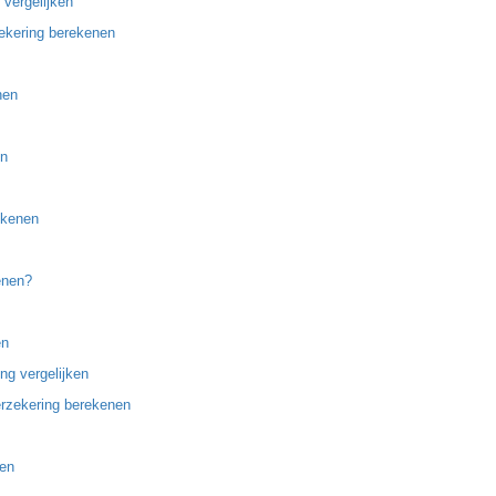
 vergelijken
ekering berekenen
nen
en
ekenen
enen?
en
ng vergelijken
rzekering berekenen
nen