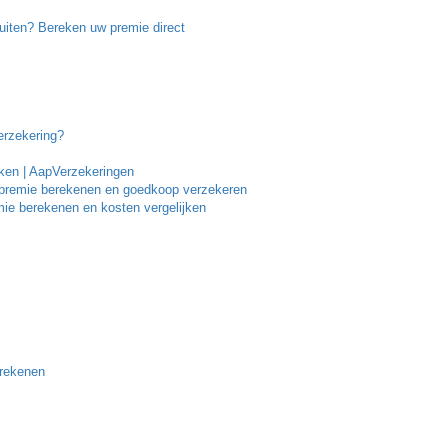
luiten? Bereken uw premie direct
erzekering?
ken | AapVerzekeringen
, premie berekenen en goedkoop verzekeren
mie berekenen en kosten vergelijken
erekenen