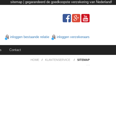
sitemap | gegarandeerd de goedkoopste verzekering van Nederland!
inloggen bestaande relatie
inloggen verzekeraars
s
Contact
HOME
/
KLANTENSERVICE
/
SITEMAP