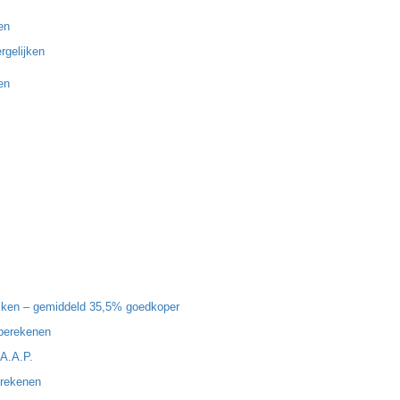
en
rgelijken
en
ijken – gemiddeld 35,5% goedkoper
 berekenen
 A.A.P.
erekenen