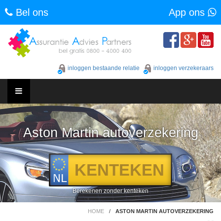
Bel ons
App ons
Skip
to
content
inloggen bestaande relatie
inloggen verzekeraars
Skip
to
content
Aston Martin autoverzekering
Berekenen zonder kenteken
HOME
/
ASTON MARTIN AUTOVERZEKERING