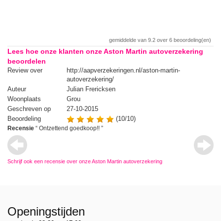
gemiddelde van
9.2
over
6
beoordeling(en)
Lees hoe onze klanten onze Aston Martin autoverzekering
beoordelen
Review over
http://aapverzekeringen.nl/aston-martin-
Re
autoverzekering/
Auteur
Julian Frericksen
Au
Woonplaats
Grou
Wo
Geschreven op
27-10-2015
Ge
Beoordeling
(10/10)
Be
tin
Recensie
“
Ontzettend goedkoop!!
”
Re
au
Schrijf ook een recensie over onze Aston Martin autoverzekering
Openingstijden