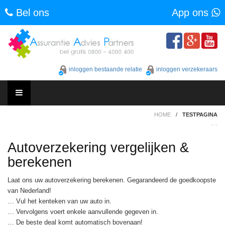
Bel ons
App ons
Skip
to
content
inloggen bestaande relatie
inloggen verzekeraars
Skip
HOME
/
TESTPAGINA
to
content
Autoverzekering vergelijken &
berekenen
Laat ons uw autoverzekering berekenen. Gegarandeerd de goedkoopste
van Nederland!
… Vul het kenteken van uw auto in.
… Vervolgens voert enkele aanvullende gegeven in.
… De beste deal komt automatisch bovenaan!