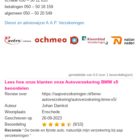
schade 050 – 50 11 833
betalingen 050 – 50 18 159
algemeen 050 – 50 20 549
Dienst en advieswijzer A.A.P. Verzekeringen
gemiddelde van
9.0
over
1
beoordeling(en)
Lees hoe onze klanten onze Autoverzekering BMW x5
beoordelen
Review over
https://aapverzekeringen.nl/bmw-
autoverzekering/autoverzekering-bmw-x5/
Auteur
Johan Damkot
Woonplaats
Enschede
Geschreven op
26-09-2023
Beoordeling
(9/10)
Recensie
“
De beste en fijnste auto. natuurlijk mijn verzekering bij aap
verzekeringen
”