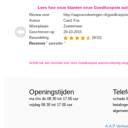
Lees hoe onze klanten onze Goedkoopste auto
Review over
http://aapverzekeringen.nl/goedkoopste
Auteur
Carst Fox
Woonplaats
Zoetermeer
Geschreven op
29-10-2015
Beoordeling
(9/10)
Recensie
“
aanrader
”
Schrijf ook een recensie over onze Goedkoopste autoverzekering verge
Openingstijden
Tele
ma t/m do 08.30 tot 17.00 uur
schade 0
vrijdag 08.30 tot 17.00 uur
betalinge
algemeen
A.A.P Verkee