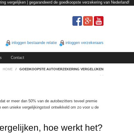
ing vergelijken | gegarandeerd de goedkoopste verzekering van Nederland!
inloggen bestaande relatie
inloggen verzekeraars
s
Contact
HOME
/
GOEDKOOPSTE AUTOVERZEKERING VERGELIJKEN
ij dat er meer dan 50% van de autobezitters teveel premie
n een unieke vergelijkingstool ontwikkeld om zo voor u de
rgelijken, hoe werkt het?