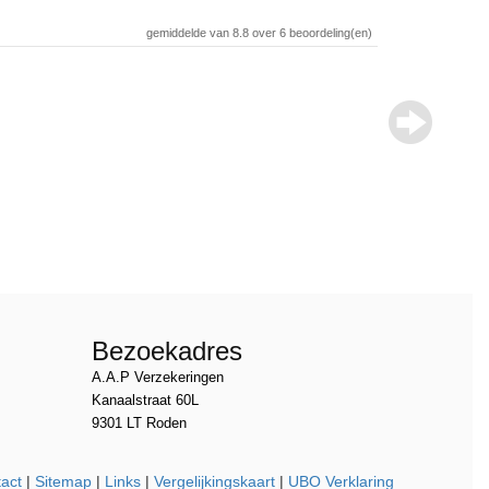
gemiddelde van
8.8
over
6
beoordeling(en)
Review over
Auteur
Woonplaats
Geschreven op
Beoordeling
Recensie
“
Heb d
Bezoekadres
A.A.P Verzekeringen
Kanaalstraat 60L
9301 LT Roden
act
|
Sitemap
|
Links
|
Vergelijkingskaart
|
UBO Verklaring