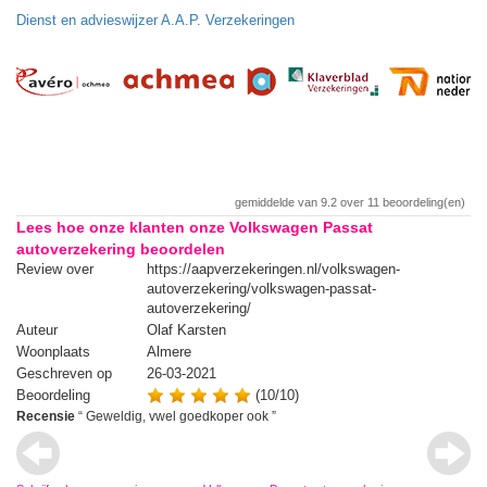
Dienst en advieswijzer A.A.P. Verzekeringen
gemiddelde van
9.2
over
11
beoordeling(en)
Lees hoe onze klanten onze Volkswagen Passat
autoverzekering beoordelen
Review over
https://aapverzekeringen.nl/volkswagen-
Re
autoverzekering/volkswagen-passat-
autoverzekering/
Auteur
Olaf Karsten
Au
Woonplaats
Almere
Wo
Geschreven op
26-03-2021
Ge
Beoordeling
(10/10)
Be
Recensie
“
Geweldig, vwel goedkoper ook
”
Re