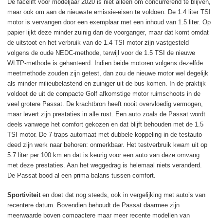
De facelift voor modeljaar 2020 is niet alleen om concurrerend te blijven,
maar ook om aan de nieuwste emissie-eisen te voldoen. De 1.4 liter TSI
motor is vervangen door een exemplaar met een inhoud van 1.5 liter. Op
papier lijkt deze minder zuinig dan de voorganger, maar dat komt omdat
de uitstoot en het verbruik van de 1.4 TSI motor zijn vastgesteld
volgens de oude NEDC-methode, terwijl voor de 1.5 TSI de nieuwe
WLTP-methode is gehanteerd. Indien beide motoren volgens dezelfde
meetmethode zouden zijn getest, dan zou de nieuwe motor wel degelijk
als minder milieubelastend en zuiniger uit de bus komen. In de praktijk
voldoet de uit de compacte Golf afkomstige motor ruimschoots in de
veel grotere Passat. De krachtbron heeft nooit overvloedig vermogen,
maar levert zijn prestaties in alle rust. Een auto zoals de Passat wordt
deels vanwege het comfort gekozen en dat blijft behouden met de 1.5
TSI motor. De 7-traps automaat met dubbele koppeling in de testauto
deed zijn werk naar behoren: onmerkbaar. Het testverbruik kwam uit op
5.7 liter per 100 km en dat is keurig voor een auto van deze omvang
met deze prestaties. Aan het weggedrag is helemaal niets veranderd.
De Passat bood al een prima balans tussen comfort.
Sportiviteit
en doet dat nog steeds, ook in vergelijking met auto’s van
recentere datum. Bovendien behoudt de Passat daarmee zijn
meerwaarde boven compactere maar meer recente modellen van