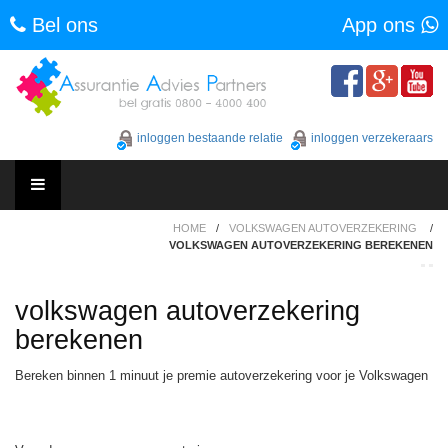
Bel ons
App ons
Skip
to
content
inloggen bestaande relatie
inloggen verzekeraars
Skip
HOME
/
VOLKSWAGEN AUTOVERZEKERING
/
to
VOLKSWAGEN AUTOVERZEKERING BEREKENEN
content
volkswagen autoverzekering
berekenen
Bereken binnen 1 minuut je premie autoverzekering voor je Volkswagen