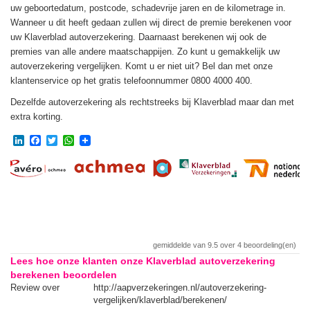
uw geboortedatum, postcode, schadevrije jaren en de kilometrage in.
Wanneer u dit heeft gedaan zullen wij direct de premie berekenen voor
uw Klaverblad autoverzekering. Daarnaast berekenen wij ook de
premies van alle andere maatschappijen. Zo kunt u gemakkelijk uw
autoverzekering vergelijken. Komt u er niet uit? Bel dan met onze
klantenservice op het gratis telefoonnummer 0800 4000 400.
Dezelfde autoverzekering als rechtstreeks bij Klaverblad maar dan met
extra korting.
LinkedIn
Facebook
Twitter
WhatsApp
gemiddelde van
9.5
over
4
beoordeling(en)
Lees hoe onze klanten onze Klaverblad autoverzekering
berekenen beoordelen
Review over
http://aapverzekeringen.nl/autoverzekering-
Re
vergelijken/klaverblad/berekenen/