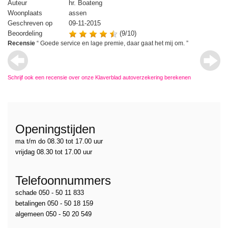
Auteur
hr. Boateng
Au
Woonplaats
assen
Wo
Geschreven op
09-11-2015
Ge
Beoordeling
(9/10)
Be
Recensie
“
Goede service en lage premie, daar gaat het mij om.
”
Re
Schrijf ook een recensie over onze Klaverblad autoverzekering berekenen
Openingstijden
ma t/m do 08.30 tot 17.00 uur
vrijdag 08.30 tot 17.00 uur
Telefoonnummers
schade 050 - 50 11 833
betalingen 050 - 50 18 159
algemeen 050 - 50 20 549