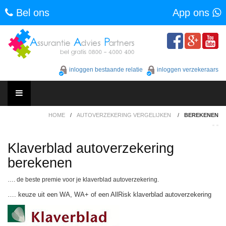
Bel ons
App ons
Skip
to
content
inloggen bestaande relatie
inloggen verzekeraars
Skip
HOME
/
AUTOVERZEKERING VERGELIJKEN
/
BEREKENEN
to
content
Klaverblad autoverzekering
berekenen
…. de beste premie voor je klaverblad autoverzekering.
…. keuze uit een WA, WA+ of een AllRisk klaverblad autoverzekering