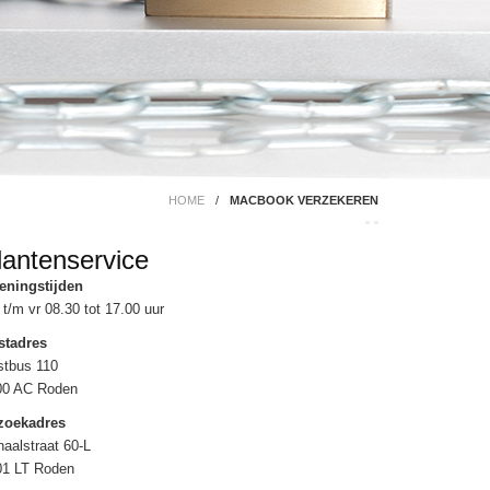
HOME
/
MACBOOK VERZEKEREN
lantenservice
eningstijden
t/m vr 08.30 tot 17.00 uur
stadres
stbus 110
00 AC Roden
zoekadres
aalstraat 60-L
01 LT Roden