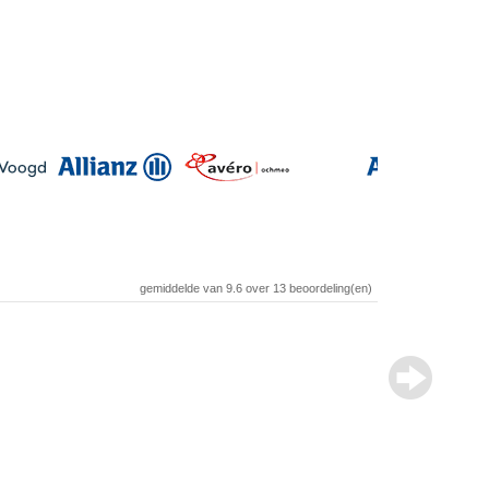
gemiddelde van
9.6
over
13
beoordeling(en)
Review over
Auteur
Woonplaats
Geschreven op
Beoordeling
Recensie
“
Ik wo