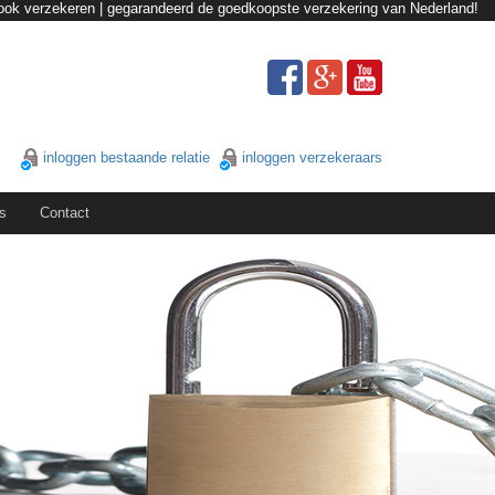
ok verzekeren | gegarandeerd de goedkoopste verzekering van Nederland!
inloggen bestaande relatie
inloggen verzekeraars
s
Contact