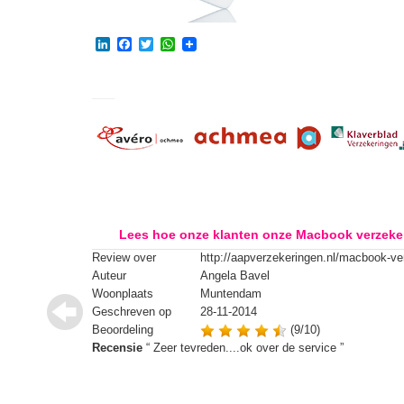
LinkedIn
Facebook
Twitter
WhatsApp
Lees hoe onze klanten onze Macbook verzeke
Review over
http://aapverzekeringen.nl/macbook-ve
Auteur
Angela Bavel
Woonplaats
Muntendam
Geschreven op
28-11-2014
Beoordeling
(9/10)
Recensie
“
Zeer tevreden....ok over de service
”