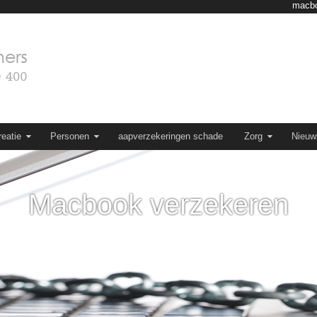
macbo
eatie
Personen
aapverzekeringen schade
Zorg
Nieuw
Macbook verzekeren