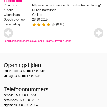
beoordelen
/
Review over
http://aapverzekeringen.nl/smart-autoverzekering/
Re
Auteur
Ruben Barteltsen
Au
Woonplaats
Grolloo
Wo
Geschreven op
28-10-2015
Ge
Beoordeling
(8/10)
Be
Schrijf ook een recensie over onze Smart autoverzekering
Openingstijden
ma t/m do 08.30 tot 17.00 uur
vrijdag 08.30 tot 17.00 uur
Telefoonnummers
schade 050 - 50 11 833
betalingen 050 - 50 18 159
algemeen 050 - 50 20 549