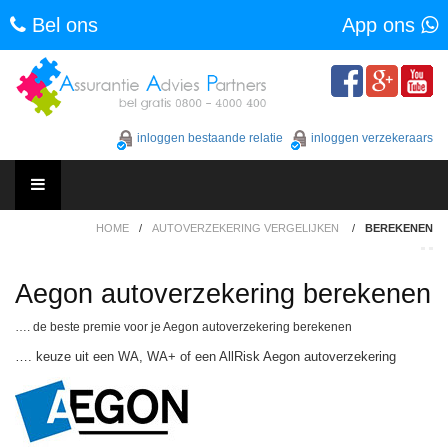
Bel ons
App ons
Skip
to
content
inloggen bestaande relatie
inloggen verzekeraars
Skip
HOME
/
AUTOVERZEKERING VERGELIJKEN
/
BEREKENEN
to
content
Aegon autoverzekering berekenen
…. de beste premie voor je Aegon autoverzekering berekenen
…. keuze uit een WA, WA+ of een AllRisk Aegon autoverzekering