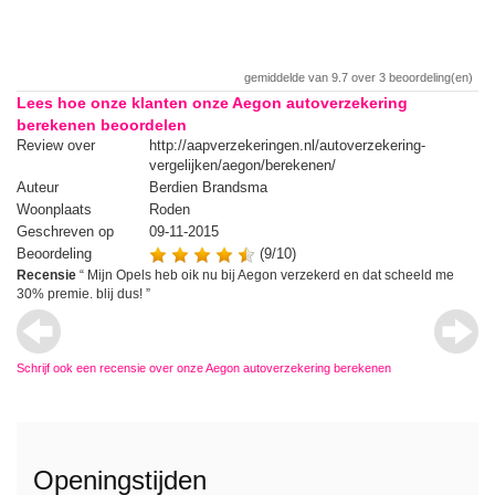
gemiddelde van
9.7
over
3
beoordeling(en)
Lees hoe onze klanten onze Aegon autoverzekering
berekenen beoordelen
Review over
http://aapverzekeringen.nl/autoverzekering-
Re
vergelijken/aegon/berekenen/
Auteur
Berdien Brandsma
Au
Woonplaats
Roden
Wo
Geschreven op
09-11-2015
Ge
Beoordeling
(9/10)
Be
en.
Recensie
“
Mijn Opels heb oik nu bij Aegon verzekerd en dat scheeld me
Re
30% premie. blij dus!
”
he
ae
Schrijf ook een recensie over onze Aegon autoverzekering berekenen
Openingstijden