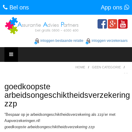
Bel ons
App ons
Skip
to
content
inloggen bestaande relatie
inloggen verzekeraars
Skip
HOME
/
GEEN CATEGORIE
/
to
content
goedkoopste
arbeidsongeschiktheidsverzekering
zzp
“Bespaar op je arbeidsongeschiktheidsverzekering als zzp’er met
Aapverzekeringen.nl!
goedkoopste arbeidsongeschiktheidsverzekering zzp