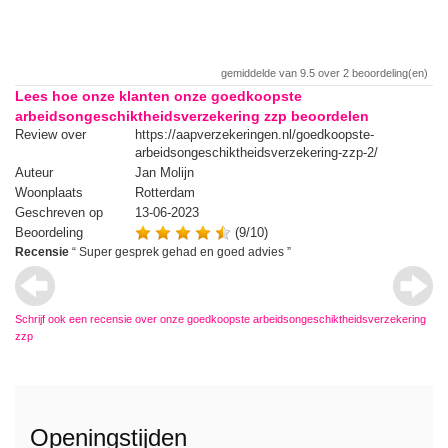
gemiddelde van
9.5
over
2
beoordeling(en)
Lees hoe onze klanten onze goedkoopste
arbeidsongeschiktheidsverzekering zzp beoordelen
Review over
https://aapverzekeringen.nl/goedkoopste-
Re
arbeidsongeschiktheidsverzekering-zzp-2/
Auteur
Jan Molijn
Au
Woonplaats
Rotterdam
Wo
Geschreven op
13-06-2023
Ge
Beoordeling
(9/10)
Be
Recensie
“
Super gesprek gehad en goed advies
”
Re
Schrijf ook een recensie over onze goedkoopste arbeidsongeschiktheidsverzekering
zzp
Openingstijden