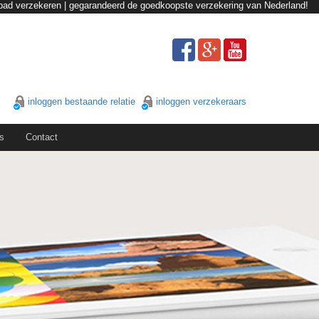
ipad verzekeren | gegarandeerd de goedkoopste verzekering van Nederland!
inloggen bestaande relatie
inloggen verzekeraars
s
Contact