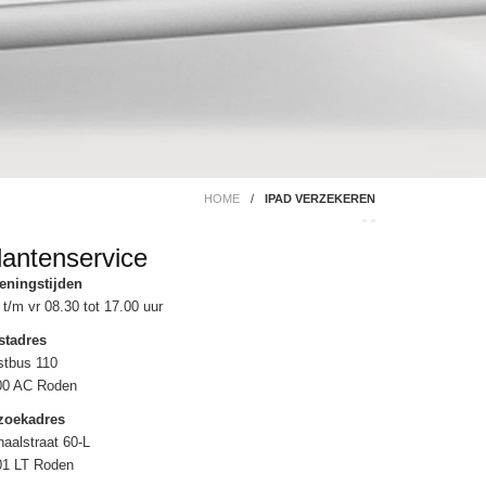
HOME
/
IPAD VERZEKEREN
lantenservice
eningstijden
t/m vr 08.30 tot 17.00 uur
stadres
stbus 110
00 AC Roden
zoekadres
aalstraat 60-L
01 LT Roden