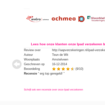
Lees hoe onze klanten onze Ipad verzekeren 
Review over
http://aapverzekeringen.nl/ipad-verzek
Auteur
Teun de Wit
Woonplaats
Amstelveen
Geschreven op
16-12-2014
Beoordeling
(9/10)
Recensie
“
erg top geregeld!
”
Schrijf ook een recensie over onze Ipad verzekeren