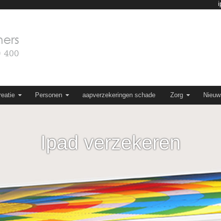
eatie
Personen
aapverzekeringen schade
Zorg
Nieuw
Ipad verzekeren