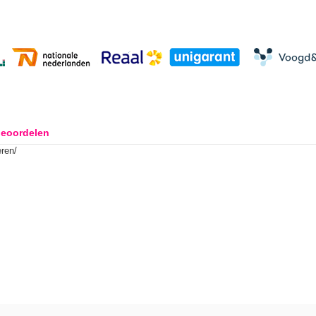
beoordelen
eren/