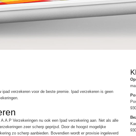
K
Op
ma 
Uw ipad verzekeren voor de beste premie. Ipad verzekeren is geen
Po
zekeringen.
Po
93
eren
Be
t A.A.P Verzekeringen nu ook een Ipad verzekering aan. Net als alle
Kan
erzekeringen zeer scherp geprijsd. Door de hoogst mogelijke
93
zekering zo scherp aanbieden. Bovendien wordt er provisie ingeleverd