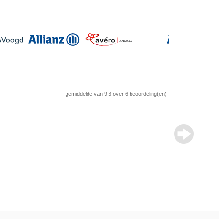
gemiddelde van
9.3
over
6
beoordeling(en)
Review over
Auteur
Woonplaats
Geschreven op
Beoordeling
Recensie
“
ik li