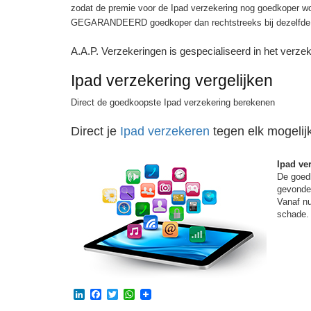
zodat de premie voor de Ipad verzekering nog goedkoper wo
GEGARANDEERD goedkoper dan rechtstreeks bij dezelfde 
A.A.P. Verzekeringen is gespecialiseerd in het verze
Ipad verzekering vergelijken
Direct de goedkoopste Ipad verzekering berekenen
Direct je
Ipad verzekeren
tegen elk mogelij
Ipad ve
De goed
gevonden
Vanaf nu
schade.
LinkedIn
Facebook
Twitter
WhatsApp