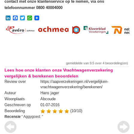
contact met onze klantenservice op te nemen, via ons
telefoonnummer 0800 40004000
LinkedIn
Facebook
Twitter
WhatsApp
gemiddelde van
9.5
over
4
beoordeling(en)
Lees hoe onze klanten onze Vrachtwagenverzekering
vergelijken & berekenen beoordelen
Review over
https://aapverzekeringen.nl/vergelijken-
Re
vrachtwagenverzekering/berekenen/
Auteur
Hans jager
Au
Woonplaats
Abcoude
Wo
Geschreven op
01-07-2016
Ge
Beoordeling
(10/10)
Be
Recensie
“
Aggygoed.
”
Re