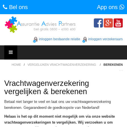
Bel ons
App ons
Skip
to
content
inloggen bestaande relatie
inloggen verzekeraars
Skip
HOME
/
VERGELIJKEN VRACHTWAGENVERZEKERING
/
BEREKENEN
to
content
Vrachtwagenverzekering
vergelijken & berekenen
Betaal niet langer te veel en laat ons uw vrachtwagenverzekering
berekenen. Gegarandeerd de goedkoopste van Nederland!
Helaas is het op dit moment niet mogelijk om via onze website
vrachtwagenverzekeringen te vergelijken. Wij verzoeken u om