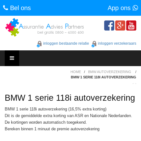
Bel ons
App ons
Skip
to
content
inloggen bestaande relatie
inloggen verzekeraars
Skip
HOME
/
BMW AUTOVERZEKERING
/
to
BMW 1 SERIE 118I AUTOVERZEKERING
content
BMW 1 serie 118i autoverzekering
BMW 1 serie 118i autoverzekering (16,5% extra korting)
Dit is de gemiddelde extra korting van ASR en Nationale Nederlanden.
De kortingen worden automatisch toegekend.
Bereken binnen 1 minuut de premie autoverzekering