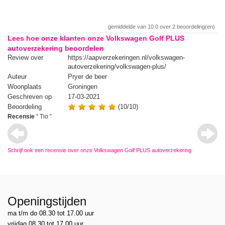
gemiddelde van
10.0
over
2
beoordeling(en)
Lees hoe onze klanten onze Volkswagen Golf PLUS
autoverzekering beoordelen
Review over
https://aapverzekeringen.nl/volkswagen-
Re
autoverzekering/volkswagen-plus/
Auteur
Pryer de beer
Au
Woonplaats
Groningen
Wo
Geschreven op
17-03-2021
Ge
Beoordeling
(10/10)
Be
Recensie
“
Tio
”
Re
Schrijf ook een recensie over onze Volkswagen Golf PLUS autoverzekering
Openingstijden
ma t/m do 08.30 tot 17.00 uur
vrijdag 08.30 tot 17.00 uur