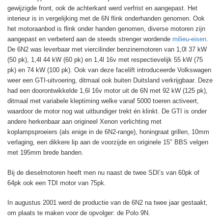
gewijzigde front, ook de achterkant werd verfrist en aangepast. Het
interieur is in vergelijking met de 6N flink onderhanden genomen. Ook
het motoraanbod is flink onder handen genomen, diverse motoren zijn
aangepast en verbeterd aan de steeds strenger wordende
milieu-eisen
.
De 6N2 was leverbaar met viercilinder benzinemotoren van 1,0l 37 kW
(50 pk), 1,4l 44 kW (60 pk) en 1,4l 16v met respectievelijk 55 kW (75
pk) en 74 kW (100 pk). Ook van deze facelift introduceerde Volkswagen
weer een GTI-uitvoering, ditmaal ook buiten Duitsland verkrijgbaar. Deze
had een doorontwikkelde 1,6l 16v motor uit de 6N met 92 kW (125 pk),
ditmaal met variabele kleptiming welke vanaf 5000 toeren activeert,
waardoor de motor nog wat uitbundiger trekt én klinkt. De GTI is onder
andere herkenbaar aan origineel Xenon verlichting met
koplampsproeiers (als enige in de 6N2-range), honingraat grillen, 10mm
verlaging, een dikkere lip aan de voorzijde en originele 15″ BBS velgen
met 195mm brede banden.
Bij de dieselmotoren heeft men nu naast de twee SDI’s van 60pk of
64pk ook een TDI motor van 75pk.
In augustus 2001 werd de productie van de 6N2 na twee jaar gestaakt,
om plaats te maken voor de opvolger: de Polo 9N.