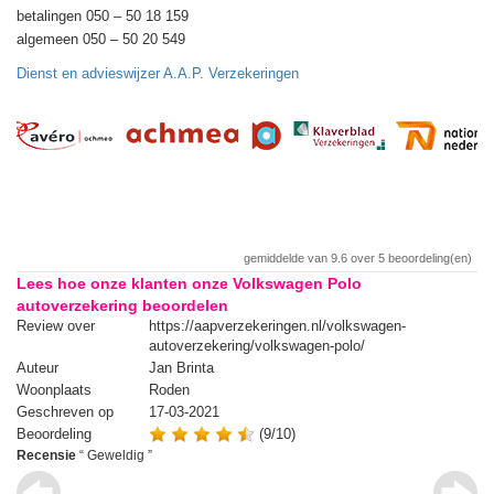
betalingen 050 – 50 18 159
algemeen 050 – 50 20 549
Dienst en advieswijzer A.A.P. Verzekeringen
gemiddelde van
9.6
over
5
beoordeling(en)
Lees hoe onze klanten onze Volkswagen Polo
autoverzekering beoordelen
Review over
https://aapverzekeringen.nl/volkswagen-
Re
autoverzekering/volkswagen-polo/
Auteur
Jan Brinta
Au
Woonplaats
Roden
Wo
Geschreven op
17-03-2021
Ge
Beoordeling
(9/10)
Be
Recensie
“
Geweldig
”
Re