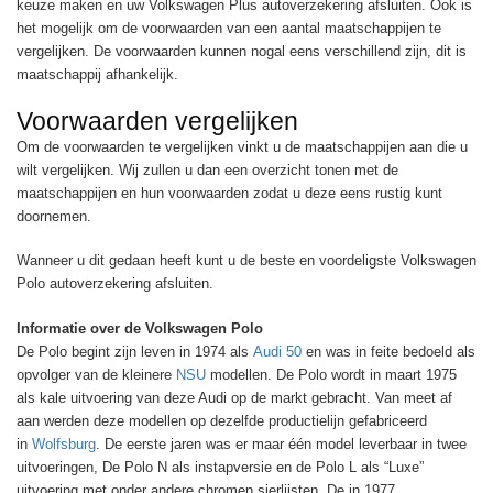
keuze maken en uw Volkswagen Plus autoverzekering afsluiten. Ook is
het mogelijk om de voorwaarden van een aantal maatschappijen te
vergelijken. De voorwaarden kunnen nogal eens verschillend zijn, dit is
maatschappij afhankelijk.
Voorwaarden vergelijken
Om de voorwaarden te vergelijken vinkt u de maatschappijen aan die u
wilt vergelijken. Wij zullen u dan een overzicht tonen met de
maatschappijen en hun voorwaarden zodat u deze eens rustig kunt
doornemen.
Wanneer u dit gedaan heeft kunt u de beste en voordeligste Volkswagen
Polo autoverzekering afsluiten.
Informatie over de Volkswagen Polo
De Polo begint zijn leven in 1974 als
Audi 50
en was in feite bedoeld als
opvolger van de kleinere
NSU
modellen. De Polo wordt in maart 1975
als kale uitvoering van deze Audi op de markt gebracht. Van meet af
aan werden deze modellen op dezelfde productielijn gefabriceerd
in
Wolfsburg
. De eerste jaren was er maar één model leverbaar in twee
uitvoeringen, De Polo N als instapversie en de Polo L als “Luxe”
uitvoering met onder andere chromen sierlijsten. De in 1977