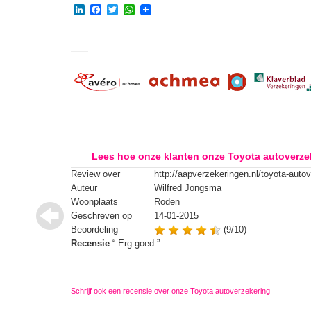
LinkedIn
Facebook
Twitter
WhatsApp
Lees hoe onze klanten onze Toyota autoverze
Review over
http://aapverzekeringen.nl/toyota-auto
Auteur
Wilfred Jongsma
Woonplaats
Roden
Geschreven op
14-01-2015
Beoordeling
(9/10)
Recensie
“
Erg goed
”
Schrijf ook een recensie over onze Toyota autoverzekering