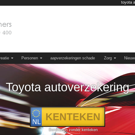
toyota 
eatie
Personen
aapverzekeringen schade
Zorg
Nieuw
Toyota autoverzekering
Berekenen zonder kenteken