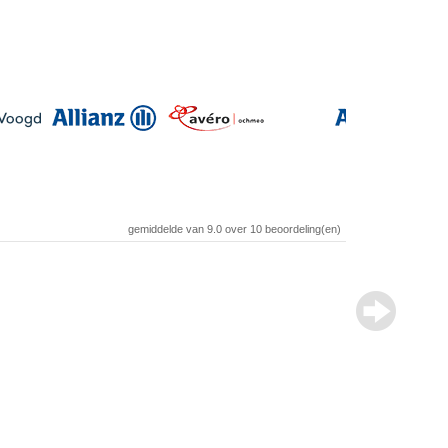
gemiddelde van
9.0
over
10
beoordeling(en)
Review over
Auteur
Woonplaats
Geschreven op
Beoordeling