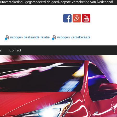
autoverzekering | gegarandeerd de goedkoopste verzekering van Nederland!
inloggen bestaande relatie
inloggen verzekeraars
s
Contact