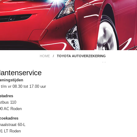
HOME
/
TOYOTA AUTOVERZEKERING
lantenservice
eningstijden
t/m vr 08.30 tot 17.00 uur
stadres
stbus 110
00 AC Roden
zoekadres
aalstraat 60-L
01 LT Roden