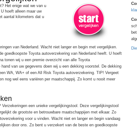
Co
et? Het enige wat we van u
kla
 U hoeft alleen maar uw
t aantal kilometers dat u
Con
sch
bet
al
ingen van Nederland. Wacht niet langer en begin met vergelijken.
Die
 de goedkoopste Toyota autoverzekering van Nederland heeft. U hoeft
na tonen wij u een premie overzicht van alle Toyota
 hand van uw gegevens doen wij u een dekking voorstel. De dekking
 een WA, WA+ of een All Risk Toyota autoverzekering. TIP! Vergeet
en nog wel eens variëren per maatschappij. Zo komt u nooit meer
jken
 Verzekeringen een unieke vergelijkingstool. Deze vergelijkingstool
gelijkt de grootste en betrouwbare maatschappijen met elkaar. Zo
toverzekering voor u vinden. Wacht niet en langer en begin vandaag
lijken door ons. Zo bent u verzekert van de beste en goedkoopste