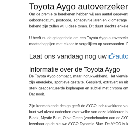
Toyota Aygo autoverzeker
Om de premie te berekenen hebben wij een aantal gegevens
geboortedatum, postcode, schadevrije jaren en kilometrage 
bekend zijn zullen wij u deze tonen. Dit duurt slechts enke
U heeft nu de gelegenheid om een Toyota Aygo autoverzeker
maatschappijen met elkaar te vergelijken op voorwaarden. 
Laat ons vandaag nog uw
aut
Informatie over de Toyota Aygo
De Toyota Aygo compact, maar indrukwekkend. Het vierwielige
zijn energieke, sportieve gestalte. Gespierd, extravert en 
sterk geaccentueerde koplampen en subtiel met chroom om
Dat nooit.
Zijn kenmerkende design geeft de AYGO indrukwekkend veel 
kunt wel alvast nadenken over welke van deze lakkleuren het
Black, Mystic Blue, Olive Green (voorbehouden aan de AYGO
leverbaar op de nieuwe AYGO Dynamic Blue. De AYGO is lever