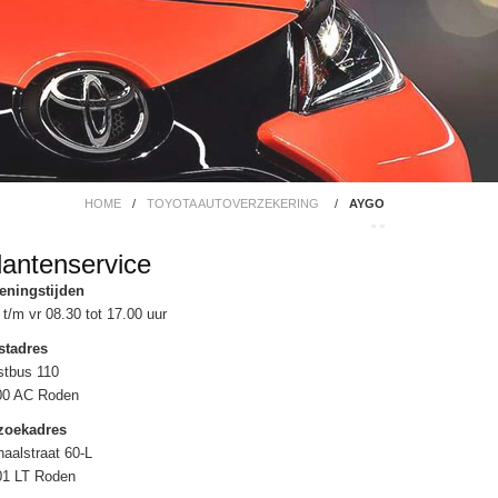
HOME
/
TOYOTA AUTOVERZEKERING
/
AYGO
lantenservice
eningstijden
t/m vr 08.30 tot 17.00 uur
stadres
stbus 110
00 AC Roden
zoekadres
aalstraat 60-L
01 LT Roden