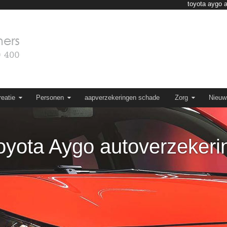
toyota aygo 
eatie
Personen
aapverzekeringen schade
Zorg
Nieuw
oyota Aygo autoverzekeri