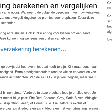
Co
ing berekenen en vergelijken
kla
 van u nodig. Wanneer u de volgende gegevens invult, uw kenteken,
Con
zal onze vergelijkingstool de premies voor u ophalen. Zodra deze
sch
le seconden.
bet
al
ing af te sluiten. Ook kunt u er nog voor kiezen om een aantal
Deze kunnen nog wel eens verschillen van elkaar.
Die
overzekering berekenen
…
 bewijs dat het leven niet saai hoeft te zijn. Kijk maar eens naar
uitnodigend. Extra breedgeschouderd rond de wielen en voorzien van
rande achterlichten. Van de AYGO kun je veel zeggen, maar saai?
binnenruimte. Verderop in deze brochure lees je er alles over. Je
 meest bij je past: Fire Red, Charcoal Grey, Satin Silver, Midnight
 Aspiration Green) of Comet Blue. Die laatste is exclusief
baar als driedeurs en als vijfdeurs en met vier uitrustingsniveaus.