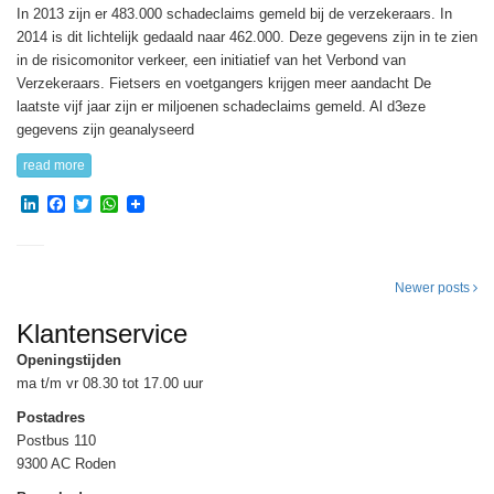
In 2013 zijn er 483.000 schadeclaims gemeld bij de verzekeraars. In
2014 is dit lichtelijk gedaald naar 462.000. Deze gegevens zijn in te zien
in de risicomonitor verkeer, een initiatief van het Verbond van
Verzekeraars. Fietsers en voetgangers krijgen meer aandacht De
laatste vijf jaar zijn er miljoenen schadeclaims gemeld. Al d3eze
gegevens zijn geanalyseerd
read more
LinkedIn
Facebook
Twitter
WhatsApp
Posts
Newer posts
navigation
Klantenservice
Openingstijden
ma t/m vr 08.30 tot 17.00 uur
Postadres
Postbus 110
9300 AC Roden