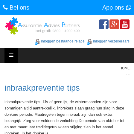
Bel ons
App ons
Skip
to
content
inloggen bestaande relatie
inloggen verzekeraars
Skip
HOME
to
content
inbraakpreventie tips
inbraakpreventie tips: IJs of geen ijs, de wintermaanden zijn voor
sommigen altijd aantrekkelijk. Inbrekers slaan graag hun slag in deze
donkere periode. Maatregelen tegen inbraak zijn dan ook extra
belangrijk. Zorg voor voldoende verlichting De periode van oktober tot
en met maart laat traditiegetrouw een stijging zien in het aantal
inbraken. In het donker is