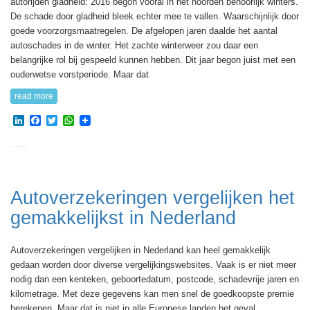
autorijden gladheid: 2016 begon vooral in het noorden behoorlijk winters.
De schade door gladheid bleek echter mee te vallen. Waarschijnlijk door
goede voorzorgsmaatregelen. De afgelopen jaren daalde het aantal
autoschades in de winter. Het zachte winterweer zou daar een
belangrijke rol bij gespeeld kunnen hebben. Dit jaar begon juist met een
ouderwetse vorstperiode. Maar dat
read more
LinkedIn
Facebook
Twitter
WhatsApp
Autoverzekeringen vergelijken het
gemakkelijkst in Nederland
Autoverzekeringen vergelijken in Nederland kan heel gemakkelijk
gedaan worden door diverse vergelijkingswebsites. Vaak is er niet meer
nodig dan een kenteken, geboortedatum, postcode, schadevrije jaren en
kilometrage. Met deze gegevens kan men snel de goedkoopste premie
berekenen. Maar dat is niet in alle Europese landen het geval.