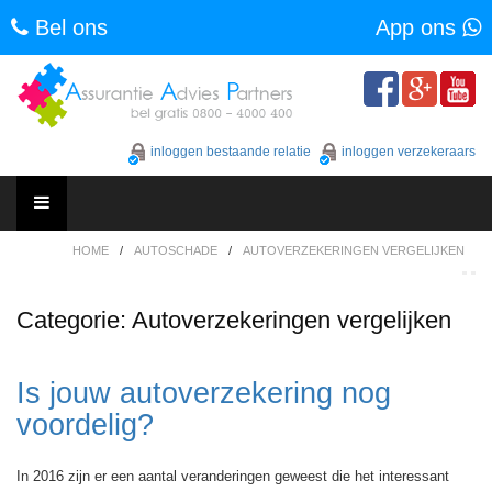
Bel ons
App ons
Skip
to
content
inloggen bestaande relatie
inloggen verzekeraars
Skip
HOME
/
AUTOSCHADE
/
AUTOVERZEKERINGEN VERGELIJKEN
to
content
Categorie:
Autoverzekeringen vergelijken
Is jouw autoverzekering nog
voordelig?
In 2016 zijn er een aantal veranderingen geweest die het interessant