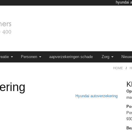
hyundai a
eatie
Personen
aapverzekeringen schade
Zorg
Nieuw
HOME
/
H
K
ering
Op
Hyundai autoverzekering
ma 
Po
Po
93
Be