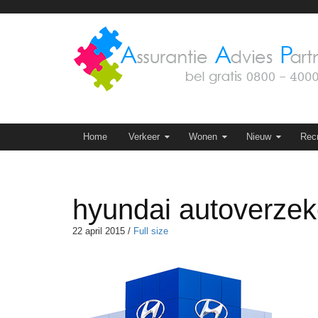
Skip
to
content
Skip to content
Home
Verkeer
Wonen
Nieuw
Recr
hyundai autoverzek
22 april 2015
/
Full size