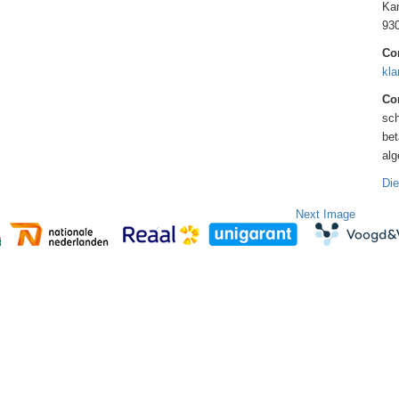
Kan
93
Co
kla
Con
sch
bet
al
Die
Next Image