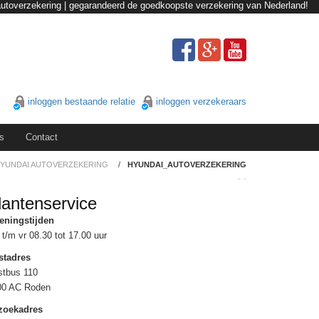
utoverzekering | gegarandeerd de goedkoopste verzekering van Nederland!
inloggen bestaande relatie
inloggen verzekeraars
s
Contact
YUNDAI AUTOVERZEKERING
/
HYUNDAI_AUTOVERZEKERING
lantenservice
eningstijden
t/m vr 08.30 tot 17.00 uur
stadres
stbus 110
00 AC Roden
zoekadres