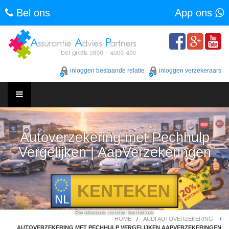
Bel ons
App ons
Skip
to
content
inloggen bestaande relatie
inloggen verzekeraars
Skip
to
content
Autoverzekering met Pechhulp
Vergelijken | AapVerzekeringen
Berekenen zonder kenteken
HOME
/
AUDI AUTOVERZEKERING
/
AUTOVERZEKERING MET PECHHULP VERGELIJKEN AAPVERZEKERINGEN