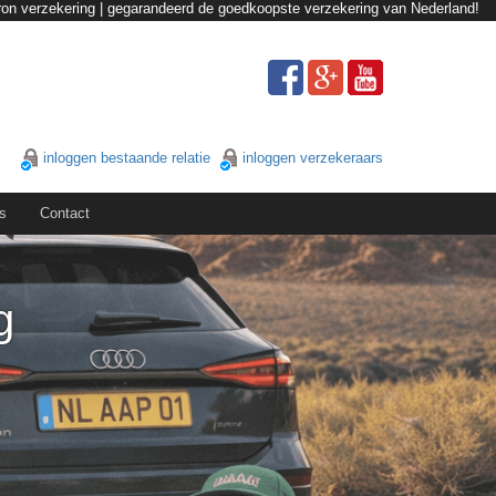
tron verzekering | gegarandeerd de goedkoopste verzekering van Nederland!
inloggen bestaande relatie
inloggen verzekeraars
s
Contact
g