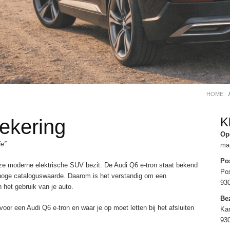
HOME
/
K
zekering
Op
ie”
ma 
Po
eze moderne elektrische SUV bezit. De Audi Q6 e-tron staat bekend
Po
 hoge cataloguswaarde. Daarom is het verstandig om een
93
 het gebruik van je auto.
Be
oor een Audi Q6 e-tron en waar je op moet letten bij het afsluiten
Kan
93