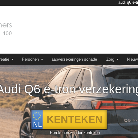
audi q6 e-
eatie
Personen
aapverzekeringen schade
Zorg
Nieuw
Audi Q6 e-tron verzekerin
Berekenen zonder kenteken