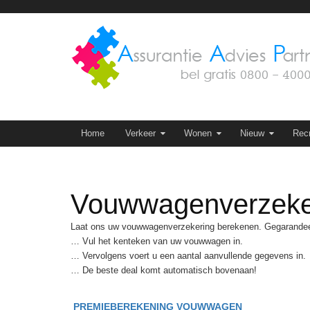
Skip
to
content
Skip to content
Home
Verkeer
Wonen
Nieuw
Recr
Vouwwagenverzeke
Laat ons uw vouwwagenverzekering berekenen. Gegarandee
… Vul het kenteken van uw vouwwagen in.
… Vervolgens voert u een aantal aanvullende gegevens in.
… De beste deal komt automatisch bovenaan!