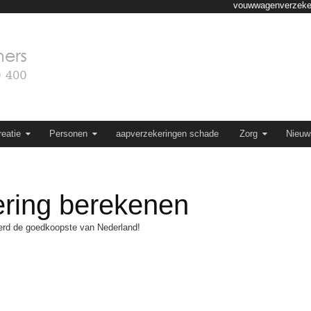
vouwwagenverzeker
eatie
Personen
aapverzekeringen schade
Zorg
Nieuw
ring berekenen
rd de goedkoopste van Nederland!