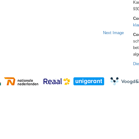
Kan
93
Co
kla
Next Image
Con
sch
bet
al
Die