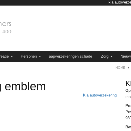
kia autoverz
eatie
Personen
aapverzekeringen schade
Zorg
Nieuw
HOME
/
K
ng emblem
Op
Kia autoverzekering
ma 
Po
Po
93
Be