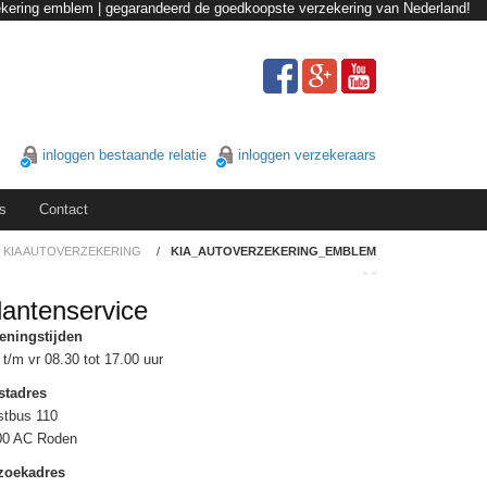
ekering emblem | gegarandeerd de goedkoopste verzekering van Nederland!
inloggen bestaande relatie
inloggen verzekeraars
s
Contact
KIA AUTOVERZEKERING
/
KIA_AUTOVERZEKERING_EMBLEM
lantenservice
eningstijden
t/m vr 08.30 tot 17.00 uur
stadres
stbus 110
00 AC Roden
zoekadres