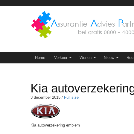
Skip
to
content
Skip to content
Home
Verkeer
Wonen
Nieuw
Recr
Kia autoverzekeri
3 december 2015
/
Full size
Kia autoverzekering emblem