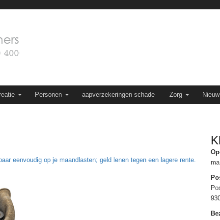
eatie
Personen
aapverzekeringen schade
Zorg
Nieuw
K
Op
aar eenvoudig op je maandlasten; geld lenen tegen een lagere rente.
ma 
Po
Po
93
Be