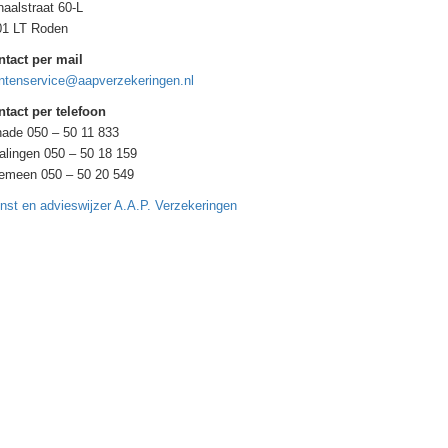
aalstraat 60-L
01 LT Roden
ntact per mail
ntenservice@aapverzekeringen.nl
tact per telefoon
ade 050 – 50 11 833
alingen 050 – 50 18 159
gemeen 050 – 50 20 549
nst en advieswijzer A.A.P. Verzekeringen