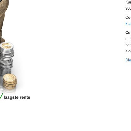
Kan
93
Co
kla
Con
sch
bet
al
Die