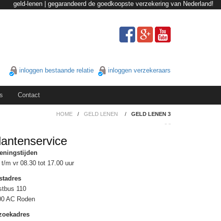
geld-lenen | gegarandeerd de goedkoopste verzekering van Nederland!
inloggen bestaande relatie
inloggen verzekeraars
s
Contact
HOME
/
GELD LENEN
/
GELD LENEN 3
lantenservice
eningstijden
t/m vr 08.30 tot 17.00 uur
stadres
stbus 110
00 AC Roden
zoekadres