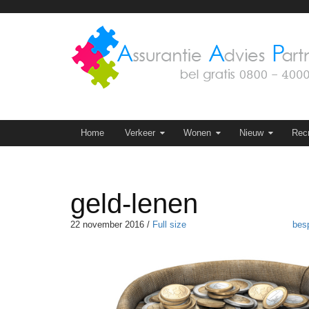
Skip
to
content
Skip to content
Home
Verkeer
Wonen
Nieuw
Recr
geld-lenen
22 november 2016
/
Full size
besp