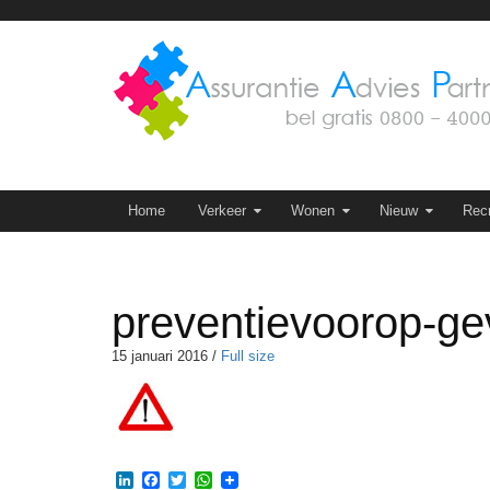
Skip
to
content
Skip to content
Home
Verkeer
Wonen
Nieuw
Recr
preventievoorop-ge
15 januari 2016
/
Full size
LinkedIn
Facebook
Twitter
WhatsApp