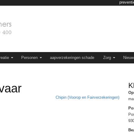
preventi
eatie
Personen
aapverzekeringen schade
Zorg
Nieuw
K
vaar
Op
Chipin (Voorop en Fairverzekeringen)
ma 
Po
Po
93
Be