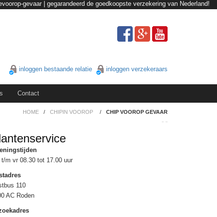
evoorop-gevaar | gegarandeerd de goedkoopste verzekering van Nederland!
inloggen bestaande relatie
inloggen verzekeraars
s
Contact
HOME
/
CHIPIN VOOROP
/
CHIP VOOROP GEVAAR
lantenservice
eningstijden
t/m vr 08.30 tot 17.00 uur
stadres
stbus 110
00 AC Roden
zoekadres