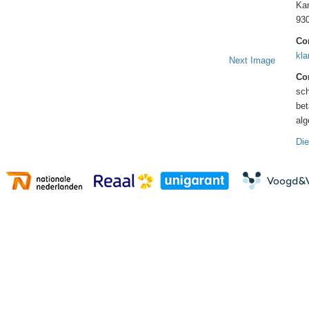
Kan
93
Co
kla
Next Image
Con
sch
bet
al
Die