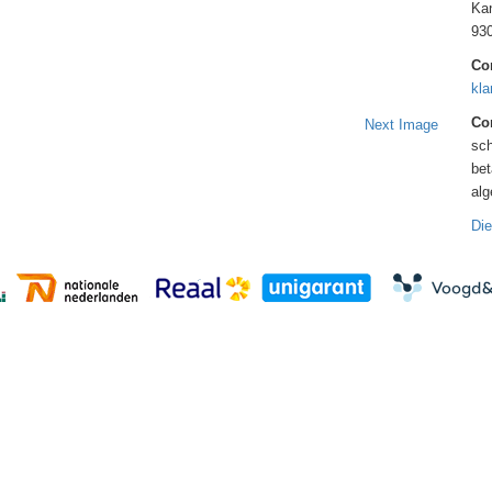
Kan
93
Co
kla
Con
Next Image
sch
bet
al
Die