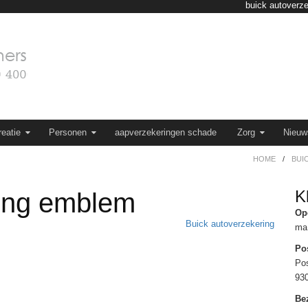
buick autoverz
eatie
Personen
aapverzekeringen schade
Zorg
Nieuw
HOME
/
BUI
K
ring emblem
Op
Buick autoverzekering
ma 
Po
Po
93
Be