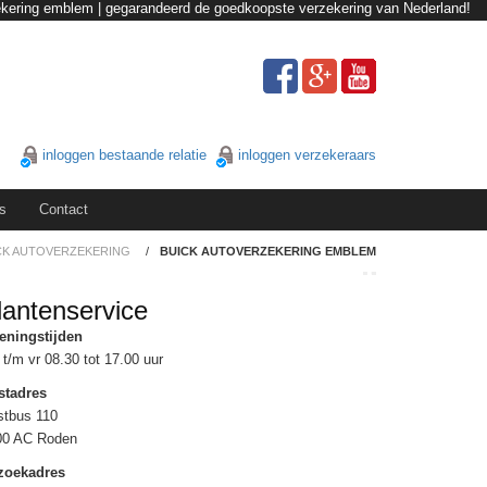
ekering emblem | gegarandeerd de goedkoopste verzekering van Nederland!
inloggen bestaande relatie
inloggen verzekeraars
s
Contact
CK AUTOVERZEKERING
/
BUICK AUTOVERZEKERING EMBLEM
lantenservice
eningstijden
t/m vr 08.30 tot 17.00 uur
stadres
stbus 110
00 AC Roden
zoekadres