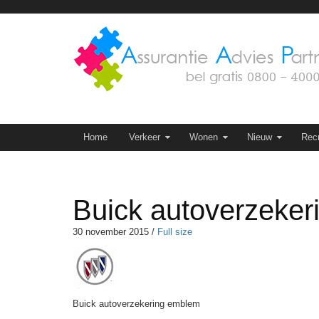
Skip
to
content
Skip to content
Home
Verkeer
Wonen
Nieuw
Recr
Buick autoverzeke
30 november 2015
/
Full size
Buick autoverzekering emblem