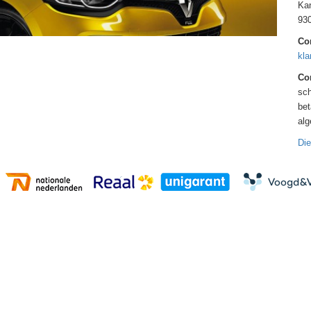
Kan
93
Co
kla
Con
sch
bet
al
Die