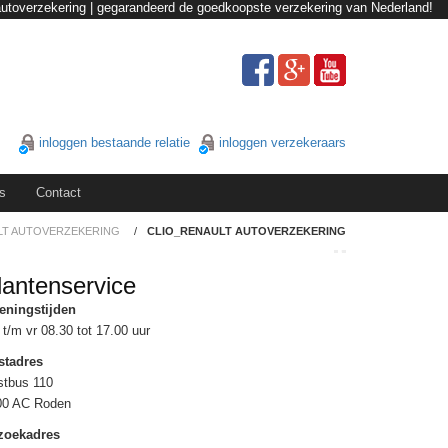
-autoverzekering | gegarandeerd de goedkoopste verzekering van Nederland!
inloggen bestaande relatie
inloggen verzekeraars
s
Contact
LT AUTOVERZEKERING
/
CLIO_RENAULT AUTOVERZEKERING
lantenservice
eningstijden
t/m vr 08.30 tot 17.00 uur
stadres
stbus 110
00 AC Roden
zoekadres