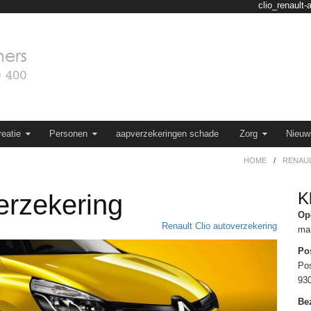
clio_renault
eatie
Personen
aapverzekeringen schade
Zorg
Nieuw
HOME
/
RENAU
K
erzekering
Op
Renault Clio autoverzekering
ma 
Po
Po
93
Be