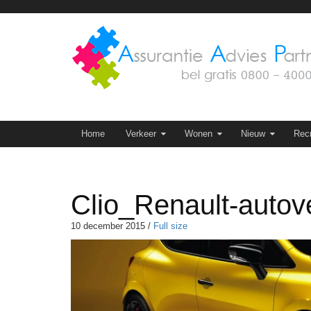
Skip
to
content
Skip to content
Home
Verkeer
Wonen
Nieuw
Recr
Clio_Renault-autov
10 december 2015
/
Full size