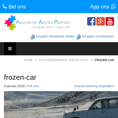
Bel ons
App ons
Skip
to
content
inloggen bestaande relatie
inloggen verzekeraars
Skip
HOME
/
AUTOVERZEKERING VERGELIJKEN
/
FROZEN CAR
to
content
frozen-car
6 januari 2016
/
Full size
Autoverzekering vergelijken